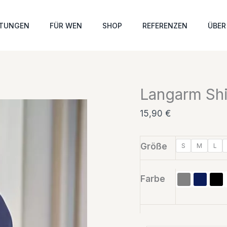
Langarm
Shirt
STUNGEN
FÜR WEN
SHOP
REFERENZEN
ÜBER
-
Tee
Jays
Interlock
Langarm Shir
T-
Shirt
15,90
€
Menge
Größe
S
M
L
Farbe