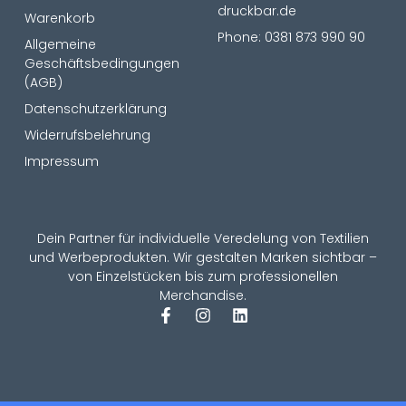
druckbar.de
Warenkorb
Phone: 0381 873 990 90
Allgemeine
Geschäftsbedingungen
(AGB)
Datenschutzerklärung
Widerrufsbelehrung
Impressum
Dein Partner für individuelle Veredelung von Textilien
und Werbeprodukten. Wir gestalten Marken sichtbar –
von Einzelstücken bis zum professionellen
Merchandise.
F
I
L
a
n
i
c
s
n
e
t
k
b
a
e
o
g
d