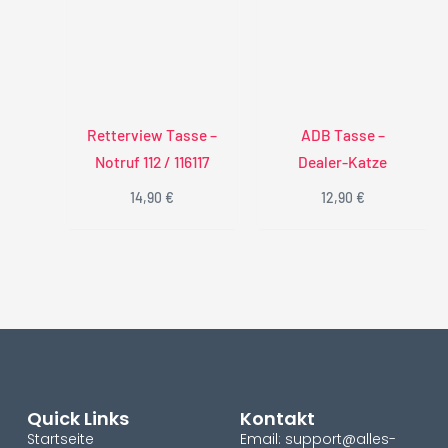
Retterview Tasse –
ADB Tasse –
Notruf 112 / 116117
Dealer-Katze
14,90
€
12,90
€
Quick Links
Kontakt
Startseite
Email: support@alles-