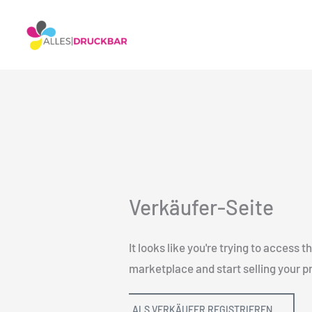
Zum
Inhalt
springen
Verkäufer-Seite
It looks like you're trying to access
marketplace and start selling your p
ALS VERKÄUFER REGISTRIEREN